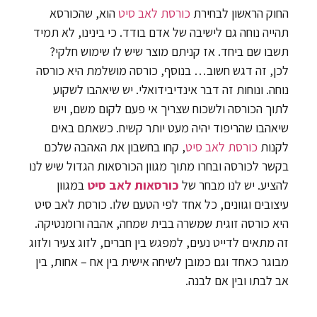
החוק הראשון לבחירת
כורסת לאב סיט
הוא, שהכורסא
תהייה נוחה גם לישיבה של אדם בודד. כי בינינו, לא תמיד
תשבו שם ביחד. אז קניתם מוצר שיש לו שימוש חלקי?
לכן, זה דגש חשוב… בנוסף, כורסה מושלמת היא כורסה
נוחה. ונוחות זה דבר אינדיבידואלי. יש שיאהבו לשקוע
לתוך הכורסה ולשכוח שצריך אי פעם לקום משם, ויש
שיאהבו שהריפוד יהיה מעט יותר קשיח. כשאתם באים
לקנות
כורסת לאב סיט
, קחו בחשבון את האהבה שלכם
בקשר לכורסה ובחרו מתוך מגוון הכורסאות הגדול שיש לנו
להציע. יש לנו מבחר של
כורסאות לאב סיט
במגוון
עיצובים וגוונים, כל אחד לפי הטעם שלו. כורסת לאב סיט
היא כורסה זוגית שמשרה בבית שמחה, אהבה ורומנטיקה.
זה מתאים לדייט נעים, למפגש בין חברים, לזוג צעיר ולזוג
מבוגר כאחד וגם כמובן לשיחה אישית בין אח – אחות, בין
אב לבתו ובין אם לבנה.