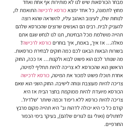
מבחר הכורסאות שיש לנו לא מותירות אף אחת ואחד
מחוץ לתמונה, כל אחד ימצא
כורסא לרכישה
התואמת לו,
לנוחות שלו, לעיצוב האהוב עליו, להשראה שהוא רוצה
להעניק לבית. רבים הם האנשים שרוצים שהכורסא שלהם
תהייה מושלמת מכל הבחינות, תנו לנו לנחש שגם אתם
מאלה… אז איך, באמת, איך בוחרים
כורסא לרכישה
?
בשורות הבאות הבאנו לכם כמה חוקים לבחירת כורסאות.
מה שנותר לכם הוא פשוט לבוא ולקנות… אז ככה, החוק
הראשון הוא שהכורסא לא צריכה להיות תחליף למיטה,
אחרת תוכלו פשוט למכור את המיטה,
כורסא לרכישה
צריכה להיות מעוצבת ונוחה לישיבה. החוק השני הוא שאם
הכורסא מיועדת להיות ממוקמת בחצר הבית אז היא
צריכה להיות כורסא ללא ריפוד וכמה שיותר ‘שלדית’.
קודם כל כי היא יכולה לדהות וב’ היא תהייה מקום מרבץ
לחתולים (ואולי גם לגורים שלהם), בעיקר בימי הכפור
החורפיים.