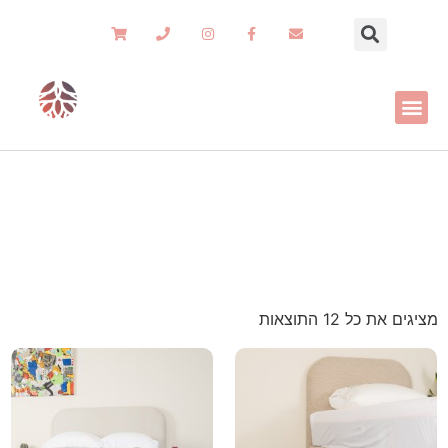
מיטות מרופדות
רהיטי שורש
»
מיטות מרופדות
מציגים את כל ⁦12⁩ התוצאות