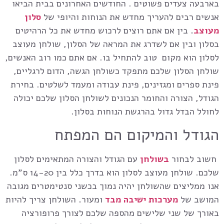
בארבעה צעדים פשוטים . החודשים האחרונים בבית הביאו
אנשים רבים להעריך מחדש את הנוחות והיופי של
סלון
מעוצב
.
בין אם אתם רוצים לרכוש מחדש את כל הרהיטים
בסלון ובין אם לשדרג את המראה של הסלון,
שולחן מעוצב
לסלון
הוא מקום טוב להתחיל בו. אם אתם כמו רוב האנשים,
שולחן הסלון שלכם מתפקד כשולחן הגשה, הדום לרגליים,
פינת ספרים ומגזינים, פינת עבודה ומעמד לשלטים. בחירת
הגודל, הצורה והחומר הנכונים לשולחן הסלון שלכם יכולה
לחולל הבדל גדול בהרגשת הנוחות בסלון.
הגודל והמיקום הם המפתח
חשוב לבחור
בשולחן
עם הגודל והצורה המתאימים לסלון
שלכם.
שולחן מעוצב לסלון
הוא בדרך כלל בין 14-20 ס”מ.
אנו ממליצים שהשולחן יהיה נמוך בכשני סנטימטרים מגובה
המושב של
מערכות ישיבה מבד
ומעור
.
השולחן צריך להיות
באורך של שני שלישים מהספה שלכם לצורך פרופורציה