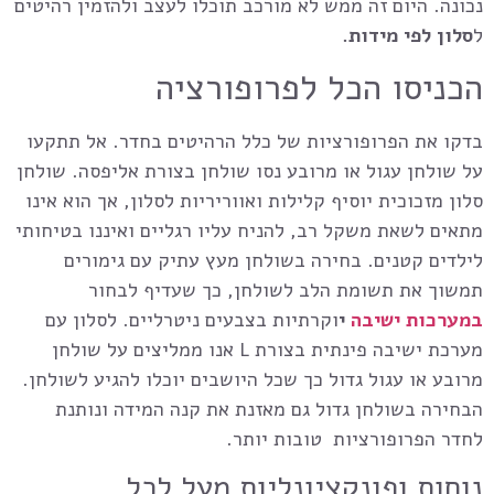
נכונה. היום זה ממש לא מורכב תוכלו לעצב ולהזמין רהיטים
ל
סלון לפי מידות.
הכניסו הכל לפרופורציה
בדקו את הפרופורציות של כלל הרהיטים בחדר. אל תתקעו
על שולחן עגול או מרובע נסו שולחן בצורת אליפסה. שולחן
סלון מזכוכית יוסיף קלילות ואווריריות לסלון, אך הוא אינו
מתאים לשאת משקל רב, להניח עליו רגליים ואיננו בטיחותי
לילדים קטנים. בחירה בשולחן מעץ עתיק עם גימורים
תמשוך את תשומת הלב לשולחן, כך שעדיף לבחור
ב
מערכות ישיבה
י
וקרתיות
בצבעים ניטרליים. לסלון עם
מערכת ישיבה פינתית
בצורת L אנו ממליצים על שולחן
מרובע או עגול גדול כך שכל היושבים יוכלו להגיע לשולחן.
הבחירה בשולחן גדול גם מאזנת את קנה המידה ונותנת
לחדר הפרופורציות טובות יותר.
נוחות ופונקציונליות מעל לכל