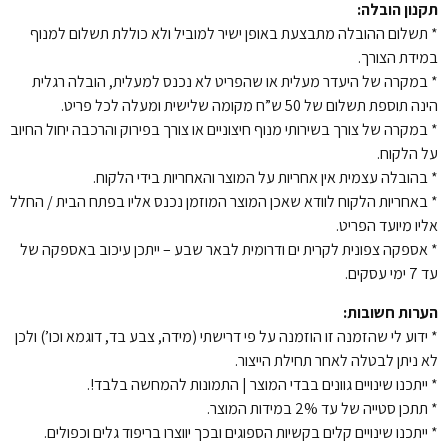
תקנון הובלה:
* תשלום ההובלה מתבצעת באופן ישיר למוביל ולא כוללת תשלום למנוף
במידת הצורך.
* במקרה של היעדר מעלית או שהפריט לא נכנס למעלית, הובלה רגלית
הינה תוספת תשלום של 50 ש”ח מקומה שלישית ומעלה לכל פריט.
* במקרה של צורך בשירותי מנוף חיצוניים או צורך בפירוק והרכבה יחול החיוב
על הלקוח.
* בהובלה עצמית אין אחריות על המוצר והאחריות בידי הלקוח.
* באחריות הלקוח לוודא שאכן המוצר המוזמן נכנס אליו בפתח הבית / החלל
אליו מיועד הפריט.
* אספקה צפונית לקרית ים ודרומית לבאר שבע – ייתכן עיכוב באספקה של
עד 7 ימי עסקים.
הערות חשובות:
* ידוע לי שהזמנה זו הוזמנה על פי דרישתי (מידה, צבע בד, דוגמא וכו’) ולכן
לא ניתן לבטלה לאחר תחילת הייצור.
* ייתכנו שינויים גוונים בבדי המוצר | התמונות להמחשה בלבד!.
* תתכן סטייה של עד 2% במידות המוצר.
* ייתכנו שינויים קלים בקשיות הספוגים ובכך יווצרו בריפוד גלים וכפולים.