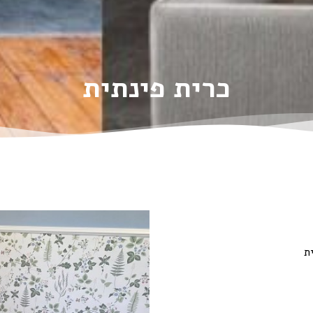
כרית פינתית
ת