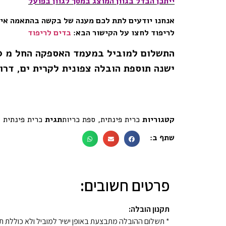
ייתכן הבדל בגוון המוצג במסך לגוון בפועל
אנחנו יודעים לתת לכם מענה של בקשה בהתאמה אישי
לריפוד לחצו על הקישור הבא:
בדים לריפוד
התשלום למוביל במעמד האספקה החל מ 200 ש”ח.
ישנה תוספת הובלה צפונית לקרית ים, דר
קטגוריות
כרית פינתית
,
ספת כריות
תגית
כרית פינתית
שתף ב:
פרטים חשובים:
תקנון הובלה:
* תשלום ההובלה מתבצעת באופן ישיר למוביל ולא כוללת ת