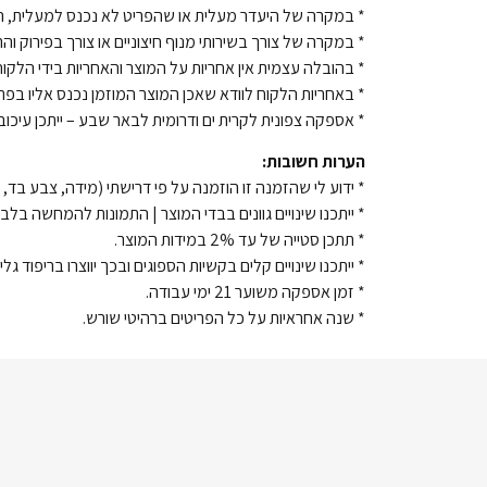
* במקרה של היעדר מעלית או שהפריט לא נכנס למעלית, הובלה רגלית הינה תוספת 
* במקרה של צורך בשירותי מנוף חיצוניים או צורך בפירוק וה
* בהובלה עצמית אין אחריות על המוצר והאחריות בידי הלקוח
* באחריות הלקוח לוודא שאכן המוצר המוזמן נכנס אליו בפת
* אספקה צפונית לקרית ים ודרומית לבאר שבע – ייתכן עיכוב באספקה
הערות חשובות:
* ידוע לי שהזמנה זו הוזמנה על פי דרישתי (מידה, צבע בד, ד
* ייתכנו שינויים גוונים בבדי המוצר | התמונות להמחשה בלבד
* תתכן סטייה של עד 2% במידות המוצר.
* ייתכנו שינויים קלים בקשיות הספוגים ובכך יווצרו בריפוד גלי
* זמן אספקה משוער 21 ימי עבודה.
* שנה אחראיות על כל הפריטים ברהיטי שורש.